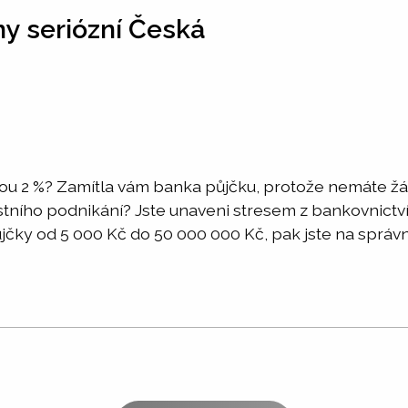
y seriózní Česká
bou 2 %? Zamítla vám banka půjčku, protože nemáte ž
lastního podnikání? Jste unaveni stresem z bankovnict
čky od 5 000 Kč do 50 000 000 Kč, pak jste na správn