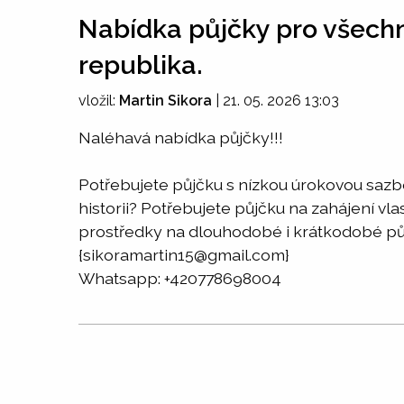
Nabídka půjčky pro všechn
republika.
vložil:
Martin Sikora
|
21. 05. 2026 13:03
Naléhavá nabídka půjčky!!!
Potřebujete půjčku s nízkou úrokovou saz
historii? Potřebujete půjčku na zahájení v
prostředky na dlouhodobé i krátkodobé půj
{sikoramartin15@gmail.com}
Whatsapp: +420778698004