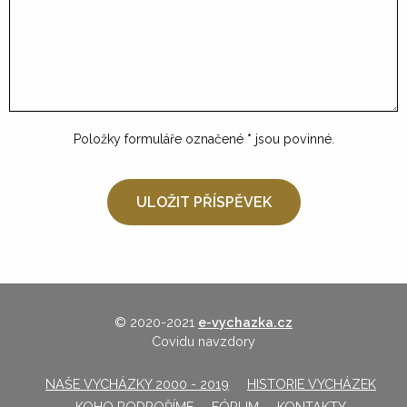
Položky formuláře označené
*
jsou povinné.
© 2020-2021
e-vychazka.cz
Covidu navzdory
NAŠE VYCHÁZKY 2000 - 2019
HISTORIE VYCHÁZEK
KOHO PODPOŘÍME
FÓRUM
KONTAKTY