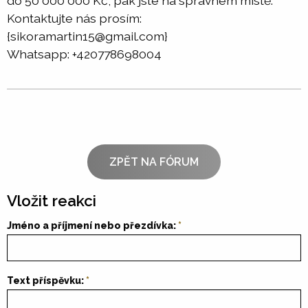
do 50 000 000 Kč, pak jste na správném místě.
Kontaktujte nás prosím:
{sikoramartin15@gmail.com}
Whatsapp: +420778698004
ZPĚT NA FÓRUM
Vložit reakci
Jméno a příjmení nebo přezdívka:
Text příspěvku: