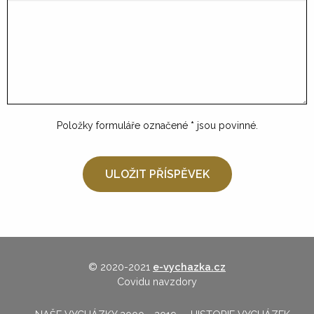
Položky formuláře označené
*
jsou povinné.
© 2020-2021
e-vychazka.cz
Covidu navzdory