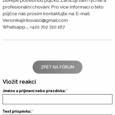
získejte potřebnou půjčku. Zaručuji vám rychlé a
profesionální chování. Pro více informací o této
půjčce nás prosím kontaktujte na: E-mail:
Veronikajirikova10@gmail.com
Whatsapp..... +420 702 720 167
ZPĚT NA FÓRUM
Vložit reakci
Jméno a příjmení nebo přezdívka:
Text příspěvku: