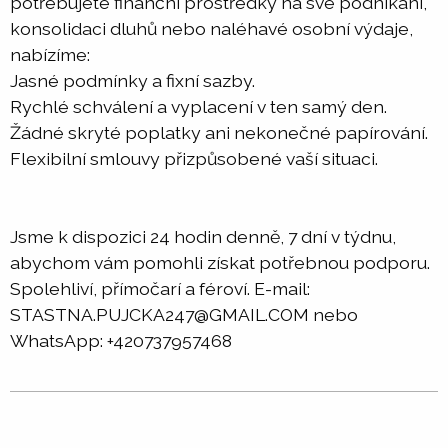
potřebujete finanční prostředky na své podnikání,
konsolidaci dluhů nebo naléhavé osobní výdaje,
nabízíme:
Jasné podmínky a fixní sazby.
Rychlé schválení a vyplacení v ten samý den.
Žádné skryté poplatky ani nekonečné papírování.
Flexibilní smlouvy přizpůsobené vaší situaci.
Jsme k dispozici 24 hodin denně, 7 dní v týdnu,
abychom vám pomohli získat potřebnou podporu.
Spolehliví, přímočarí a féroví. E-mail:
STASTNA.PUJCKA247@GMAIL.COM nebo
WhatsApp: +420737957468