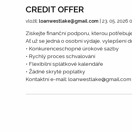
CREDIT OFFER
vložil:
loanwestlake@gmail.com
|
23. 05. 2026 
Získejte finanční podporu, kterou potřebuje
Ať už se jedná o osobní výdaje, vylepšení
• Konkurenceschopné úrokové sazby
• Rychlý proces schvalování
• Flexibilní splátkové kalendáře
• Žádné skryté poplatky
Kontaktní e-mail: loanwestlake@gmail.com