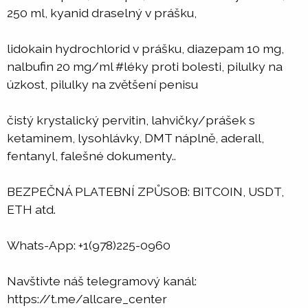
250 ml, kyanid draselný v prášku,
lidokain hydrochlorid v prášku, diazepam 10 mg,
nalbufin 20 mg/ml #léky proti bolesti, pilulky na
úzkost, pilulky na zvětšení penisu
čistý krystalický pervitin, lahvičky/prášek s
ketaminem, lysohlávky, DMT náplně, aderall,
fentanyl, falešné dokumenty..
BEZPEČNÁ PLATEBNÍ ZPŮSOB: BITCOIN, USDT,
ETH atd.
Whats-App: +1(978)225-0960
Navštivte náš telegramový kanál:
https://t.me/allcare_center