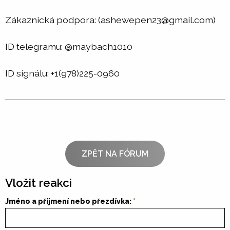
Zákaznická podpora: (ashewepen23@gmail.com)
ID telegramu: @maybach1010
ID signálu: +1(978)225-0960
ZPĚT NA FÓRUM
Vložit reakci
Jméno a příjmení nebo přezdívka: