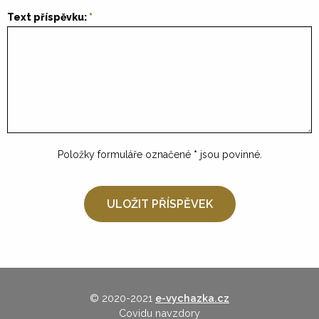
Text příspěvku:
Položky formuláře označené
*
jsou povinné.
© 2020-2021
e-vychazka.cz
Covidu navzdory