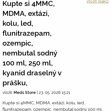
Vložit reakci
Kupte si 4MMC,
MDMA, extázi,
kolu, led,
flunitrazepam,
ozempic,
nembutal sodný
100 ml, 250 ml,
kyanid draselný v
prášku,
vložil:
Meds Store
|
23. 05. 2026 15:21
Kupte si 4MMC, MDMA, extázi, kolu, led,
flunitrazepam, ozempic, nembutal sodný 100 ml,