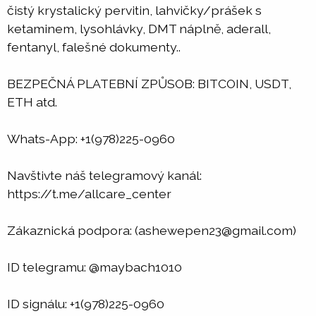
čistý krystalický pervitin, lahvičky/prášek s
ketaminem, lysohlávky, DMT náplně, aderall,
fentanyl, falešné dokumenty..
BEZPEČNÁ PLATEBNÍ ZPŮSOB: BITCOIN, USDT,
ETH atd.
Whats-App: +1(978)225-0960
Navštivte náš telegramový kanál:
https://t.me/allcare_center
Zákaznická podpora: (ashewepen23@gmail.com)
ID telegramu: @maybach1010
ID signálu: +1(978)225-0960