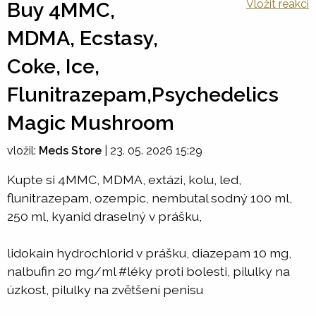
Vložit reakci
Buy 4MMC,
MDMA, Ecstasy,
Coke, Ice,
Flunitrazepam,Psychedelics
Magic Mushroom
vložil:
Meds Store
|
23. 05. 2026 15:29
Kupte si 4MMC, MDMA, extázi, kolu, led,
flunitrazepam, ozempic, nembutal sodný 100 ml,
250 ml, kyanid draselný v prášku,
lidokain hydrochlorid v prášku, diazepam 10 mg,
nalbufin 20 mg/ml #léky proti bolesti, pilulky na
úzkost, pilulky na zvětšení penisu