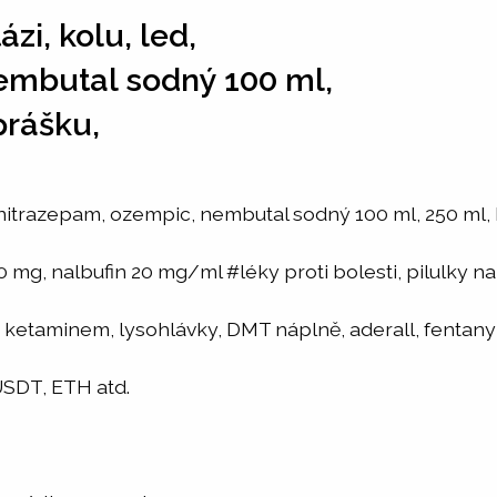
i, kolu, led,
embutal sodný 100 ml,
prášku,
unitrazepam, ozempic, nembutal sodný 100 ml, 250 ml, 
 mg, nalbufin 20 mg/ml #léky proti bolesti, pilulky na
 s ketaminem, lysohlávky, DMT náplně, aderall, fentany
DT, ETH atd.