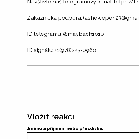
Navštivte náš telegramový kanál: https://t
Zákaznická podpora: (ashewepen23@gmai
ID telegramu: @maybach1010
ID signálu: +1(978)225-0960
Vložit reakci
Jméno a příjmení nebo přezdívka: