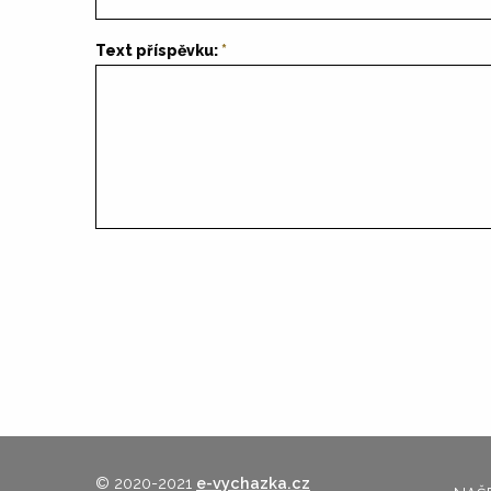
Text příspěvku:
© 2020-2021
e-vychazka.cz