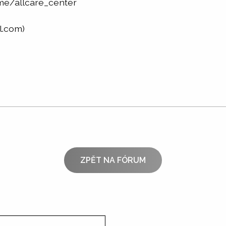
.me/allcare_center
l.com)
ZPĚT NA FÓRUM