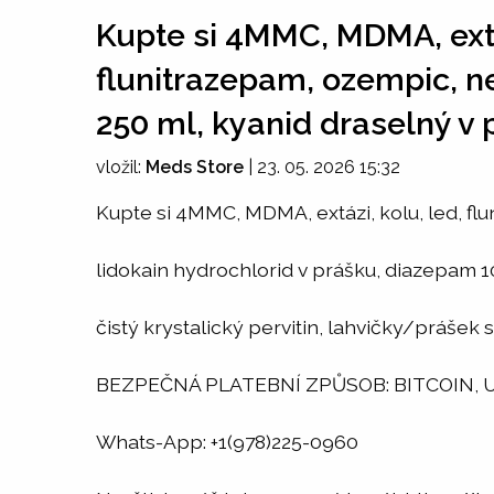
Kupte si 4MMC, MDMA, extáz
flunitrazepam, ozempic, n
250 ml, kyanid draselný v 
vložil:
Meds Store
|
23. 05. 2026 15:32
Kupte si 4MMC, MDMA, extázi, kolu, led, fl
lidokain hydrochlorid v prášku, diazepam 10
čistý krystalický pervitin, lahvičky/prášek
BEZPEČNÁ PLATEBNÍ ZPŮSOB: BITCOIN, US
Whats-App: +1(978)225-0960