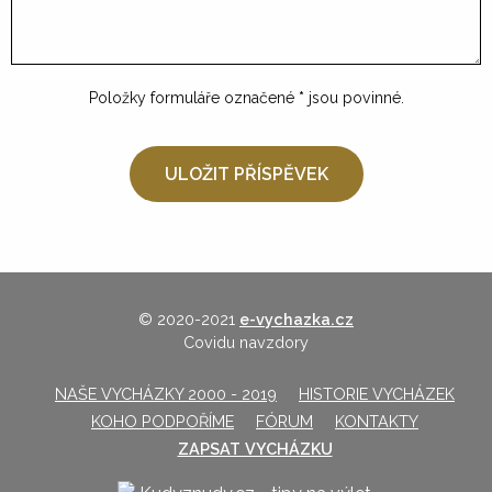
Položky formuláře označené
*
jsou povinné.
© 2020-2021
e-vychazka.cz
Covidu navzdory
NAŠE VYCHÁZKY 2000 - 2019
HISTORIE VYCHÁZEK
KOHO PODPOŘÍME
FÓRUM
KONTAKTY
ZAPSAT VYCHÁZKU