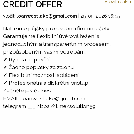
Vložit reakci
CREDIT OFFER
vložil:
loanwestlake@gmail.com
|
25. 05. 2026 16:45
Nabízíme půjčky pro osobní i firemní účely.
Garantujeme flexibilní úvěrová řešení s
jednoduchým a transparentním procesem,
přizpůsobeným vašim potřebám.
✔ Rychlá odpověď
✔ Žádné poplatky za zálohu
✔ Flexibilní možnosti splácení
✔ Profesionální a diskrétní přístup
Začněte ještě dnes:
EMAIL: loanwestlake@gmail.com
telegram ___ https://t.me/solution59