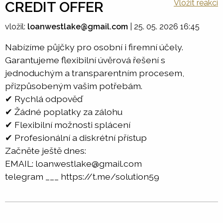
Vložit reakci
CREDIT OFFER
vložil:
loanwestlake@gmail.com
|
25. 05. 2026 16:45
Nabízíme půjčky pro osobní i firemní účely.
Garantujeme flexibilní úvěrová řešení s
jednoduchým a transparentním procesem,
přizpůsobeným vašim potřebám.
✔ Rychlá odpověď
✔ Žádné poplatky za zálohu
✔ Flexibilní možnosti splácení
✔ Profesionální a diskrétní přístup
Začněte ještě dnes:
EMAIL: loanwestlake@gmail.com
telegram ___ https://t.me/solution59