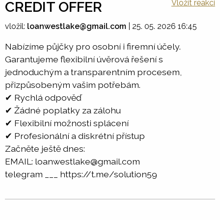
Vložit reakci
CREDIT OFFER
vložil:
loanwestlake@gmail.com
|
25. 05. 2026 16:45
Nabízíme půjčky pro osobní i firemní účely.
Garantujeme flexibilní úvěrová řešení s
jednoduchým a transparentním procesem,
přizpůsobeným vašim potřebám.
✔ Rychlá odpověď
✔ Žádné poplatky za zálohu
✔ Flexibilní možnosti splácení
✔ Profesionální a diskrétní přístup
Začněte ještě dnes:
EMAIL: loanwestlake@gmail.com
telegram ___ https://t.me/solution59