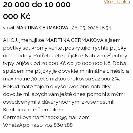
Vložit reakci
20 000 do 10 000
000 Kč
vložil:
MARTINA CERMAKOVA
|
26. 05. 2026 18:54
AHOJ, jmenuji se MARTINA CERMAKOVA a jsem
poctivý soukromý věřitel poskytující rychlé půjčky
do 1 hodiny. Potřebujete půjčku? Nabízím všechny
typy půjček od 20 000 Kč do 70 000 000 Kč. Doba
splácení mé půjčky je obvykle minimálně 1 měsíc a
maximálně 30 let s nízkou úrokovou sazbou 2 %.
Pokud máte zájem o výše uvedené nabídky,
dovolte mi, abych vám ještě dnes pomohl s mými
osvědčenými a důvěryhodnými zkušenostmi!
Kontaktujte mě emailem:
Cermakovamartina002@gmail.com
WhatsApp: +420 702 860 188