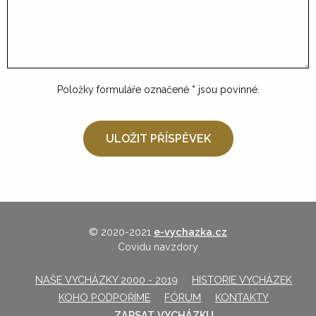
Položky formuláře označené
*
jsou povinné.
© 2020-2021
e-vychazka.cz
Covidu navzdory
NAŠE VYCHÁZKY 2000 - 2019
HISTORIE VYCHÁZEK
KOHO PODPOŘÍME
FÓRUM
KONTAKTY
ZAPSAT VYCHÁZKU