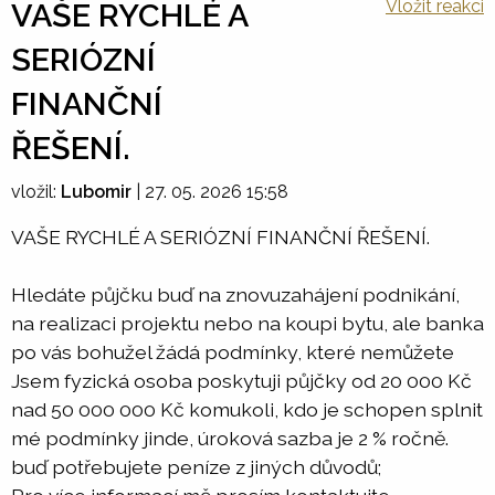
Vložit reakci
VAŠE RYCHLÉ A
SERIÓZNÍ
FINANČNÍ
ŘEŠENÍ.
vložil:
Lubomir
|
27. 05. 2026 15:58
VAŠE RYCHLÉ A SERIÓZNÍ FINANČNÍ ŘEŠENÍ.
Hledáte půjčku buď na znovuzahájení podnikání,
na realizaci projektu nebo na koupi bytu, ale banka
po vás bohužel žádá podmínky, které nemůžete
Jsem fyzická osoba poskytuji půjčky od 20 000 Kč
nad 50 000 000 Kč komukoli, kdo je schopen splnit
mé podmínky jinde, úroková sazba je 2 % ročně.
buď potřebujete peníze z jiných důvodů;