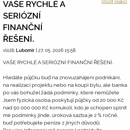
Vložit reakci
VAŠE RYCHLÉ A
SERIÓZNÍ
FINANČNÍ
ŘEŠENÍ.
vložil:
Lubomir
|
27. 05. 2026 15:58
VAŠE RYCHLÉ A SERIÓZNÍ FINANČNÍ ŘEŠENÍ.
Hledáte půjčku buď na znovuzahájení podnikání,
na realizaci projektu nebo na koupi bytu, ale banka
po vás bohužel žádá podmínky, které nemůžete
Jsem fyzická osoba poskytuji půjčky od 20 000 Kč
nad 50 000 000 Kč komukoli, kdo je schopen splnit
mé podmínky jinde, úroková sazba je 2 % ročně.
buď potřebujete peníze z jiných důvodů;