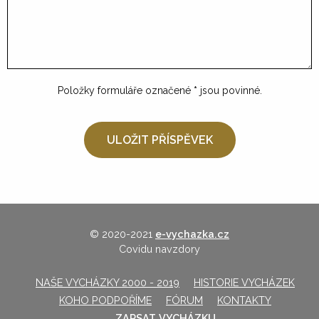
Položky formuláře označené
*
jsou povinné.
© 2020-2021
e-vychazka.cz
Covidu navzdory
NAŠE VYCHÁZKY 2000 - 2019
HISTORIE VYCHÁZEK
KOHO PODPOŘÍME
FÓRUM
KONTAKTY
ZAPSAT VYCHÁZKU