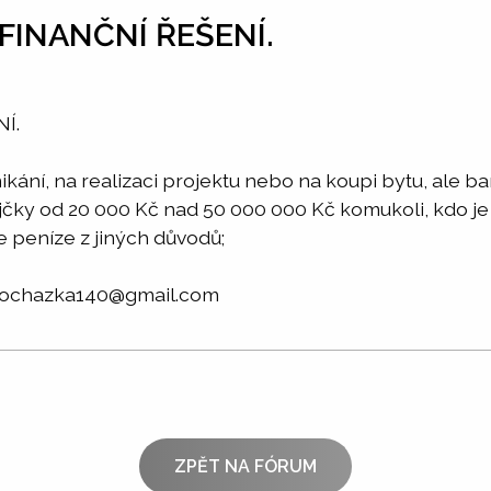
FINANČNÍ ŘEŠENÍ.
Í.
kání, na realizaci projektu nebo na koupi bytu, ale 
čky od 20 000 Kč nad 50 000 000 Kč komukoli, kdo je
e peníze z jiných důvodů;
prochazka140@gmail.com
ZPĚT NA FÓRUM