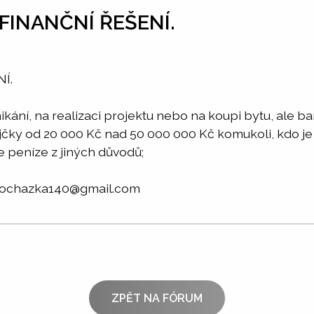
FINANČNÍ ŘEŠENÍ.
Í.
kání, na realizaci projektu nebo na koupi bytu, ale 
čky od 20 000 Kč nad 50 000 000 Kč komukoli, kdo je
e peníze z jiných důvodů;
prochazka140@gmail.com
ZPĚT NA FÓRUM