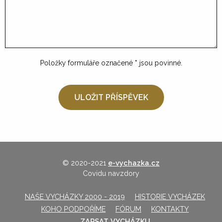
Položky formuláře označené
*
jsou povinné.
© 2020-2021
e-vychazka.cz
Covidu navzdory
NAŠE VYCHÁZKY 2000 - 2019
HISTORIE VYCHÁZEK
KOHO PODPOŘÍME
FÓRUM
KONTAKTY
ZAPSAT VYCHÁZKU