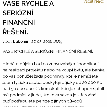
Vložit reakci
VAŠE RYCHLÉ A
SERIÓZNÍ
FINANČNÍ
ŘEŠENÍ.
vložil:
Lubomir
|
27. 05. 2026 15:59
VAŠE RYCHLÉ A SERIÓZNÍ FINANČNÍ ŘEŠENÍ.
Hledáte půjčku buď na znovuzahájení podnikání,
na realizaci projektu nebo na koupi bytu, ale banka
po vás bohužel žádá podmínky, které nemůžete
Jsem fyzická osoba poskytuji půjčky od 20 000 Kč
nad 50 000 000 Kč komukoli, kdo je schopen splnit
mé podmínky jinde, úroková sazba je 2 % ročně.
buď potřebujete peníze z jiných důvodů;