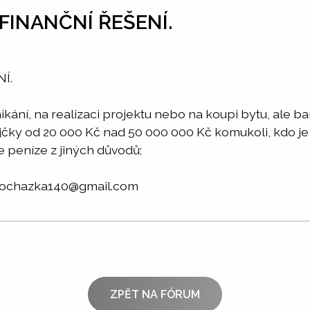
FINANČNÍ ŘEŠENÍ.
Í.
kání, na realizaci projektu nebo na koupi bytu, ale 
čky od 20 000 Kč nad 50 000 000 Kč komukoli, kdo je
e peníze z jiných důvodů;
prochazka140@gmail.com
ZPĚT NA FÓRUM