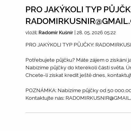
PRO JAKÝKOLI TYP PŮJČK
RADOMIRKUSNIR@GMAIL
vložil:
Radomir Kušnír
|
28. 05. 2026 05:22
PRO JAKÝKOLI TYP PŮJČKY: RADOMIRKU
Potřebujete půjčku? Máte zájem o získání j
Nabízíme půjčky do kterékoli části světa. 
Chcete-li získat kredit ještě dnes, kont
POZNÁMKA: Nabízíme půjčky od 50 000,00 d
Kontaktujte nás: RADOMIRKUSNIR@GMAIL.CO