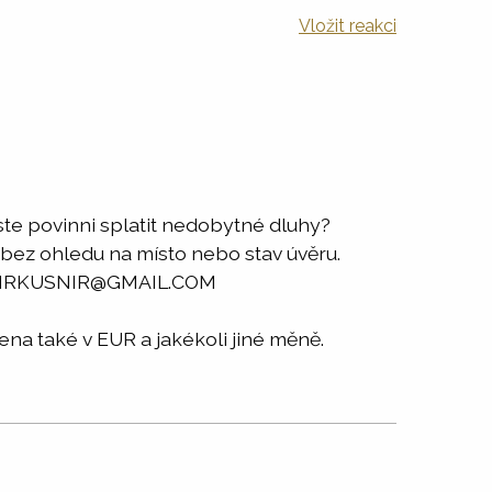
Vložit reakci
ste povinni splatit nedobytné dluhy?
 bez ohledu na místo nebo stav úvěru.
RADOMIRKUSNIR@GMAIL.COM
a také v EUR a jakékoli jiné měně.