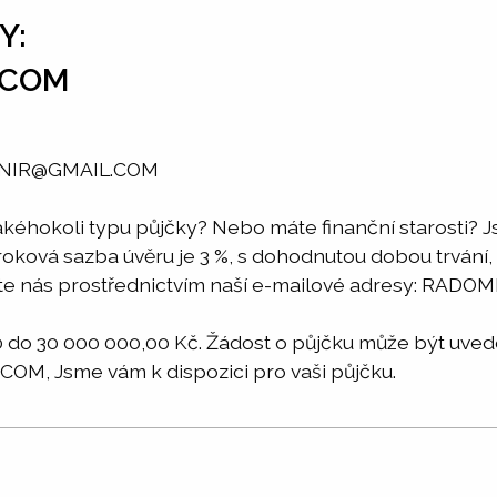
Y:
.COM
SNIR@GMAIL.COM
akéhokoli typu půjčky? Nebo máte finanční starosti? J
Úroková sazba úvěru je 3 %, s dohodnutou dobou trvání,
aktujte nás prostřednictvím naší e-mailové adresy: 
o 30 000 000,00 Kč. Žádost o půjčku může být uveden
M, Jsme vám k dispozici pro vaši půjčku.