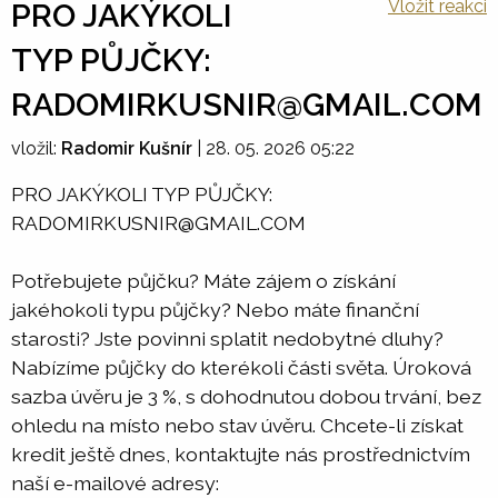
Vložit reakci
PRO JAKÝKOLI
TYP PŮJČKY:
RADOMIRKUSNIR@GMAIL.COM
vložil:
Radomir Kušnír
|
28. 05. 2026 05:22
PRO JAKÝKOLI TYP PŮJČKY:
RADOMIRKUSNIR@GMAIL.COM
Potřebujete půjčku? Máte zájem o získání
jakéhokoli typu půjčky? Nebo máte finanční
starosti? Jste povinni splatit nedobytné dluhy?
Nabízíme půjčky do kterékoli části světa. Úroková
sazba úvěru je 3 %, s dohodnutou dobou trvání, bez
ohledu na místo nebo stav úvěru. Chcete-li získat
kredit ještě dnes, kontaktujte nás prostřednictvím
naší e-mailové adresy: