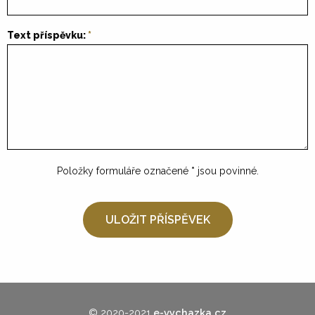
Text příspěvku:
Položky formuláře označené
*
jsou povinné.
© 2020-2021
e-vychazka.cz