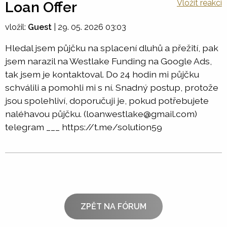
Vložit reakci
Loan Offer
vložil:
Guest
|
29. 05. 2026 03:03
Hledal jsem půjčku na splacení dluhů a přežití, pak
jsem narazil na Westlake Funding na Google Ads,
tak jsem je kontaktoval. Do 24 hodin mi půjčku
schválili a pomohli mi s ní. Snadný postup, protože
jsou spolehliví, doporučuji je, pokud potřebujete
naléhavou půjčku. (loanwestlake@gmail.com)
telegram ___ https://t.me/solution59
ZPĚT NA FÓRUM