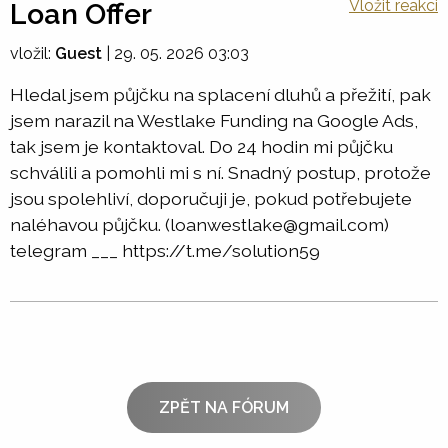
Vložit reakci
Loan Offer
vložil:
Guest
|
29. 05. 2026 03:03
Hledal jsem půjčku na splacení dluhů a přežití, pak
jsem narazil na Westlake Funding na Google Ads,
tak jsem je kontaktoval. Do 24 hodin mi půjčku
schválili a pomohli mi s ní. Snadný postup, protože
jsou spolehliví, doporučuji je, pokud potřebujete
naléhavou půjčku. (loanwestlake@gmail.com)
telegram ___ https://t.me/solution59
ZPĚT NA FÓRUM