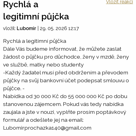
Vložit reakci
Rychlá a
legitimní půjčka
vložil:
Lubomir
|
29. 05. 2026 12:17
Rychlá a legitimní půjčka
Dále Vás budeme informovat, že můžete zaslat
žádost o půjčku pro důchodce, ženy v mzdě, ženy
ve službě, matky nebo studenty
-Každý žadatel musí před obdržením a převodem
půjčky na svůj bankovní účet podepsat smlouvu o
půjčce. -
Nabídka od 30 000 Kč do 55 000 000 Kč po dobu
stanovenou zájemcem. Pokud vás tedy nabídka
zaujala a jste v nouzi, vyplňte prosím poptávkový
formulář a odešlete jej na email:
Lubomirprochazka140@gmail.com