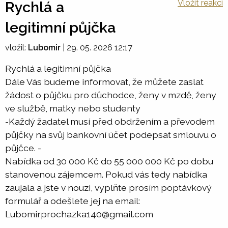
Vložit reakci
Rychlá a
legitimní půjčka
vložil:
Lubomir
|
29. 05. 2026 12:17
Rychlá a legitimní půjčka
Dále Vás budeme informovat, že můžete zaslat
žádost o půjčku pro důchodce, ženy v mzdě, ženy
ve službě, matky nebo studenty
-Každý žadatel musí před obdržením a převodem
půjčky na svůj bankovní účet podepsat smlouvu o
půjčce. -
Nabídka od 30 000 Kč do 55 000 000 Kč po dobu
stanovenou zájemcem. Pokud vás tedy nabídka
zaujala a jste v nouzi, vyplňte prosím poptávkový
formulář a odešlete jej na email:
Lubomirprochazka140@gmail.com