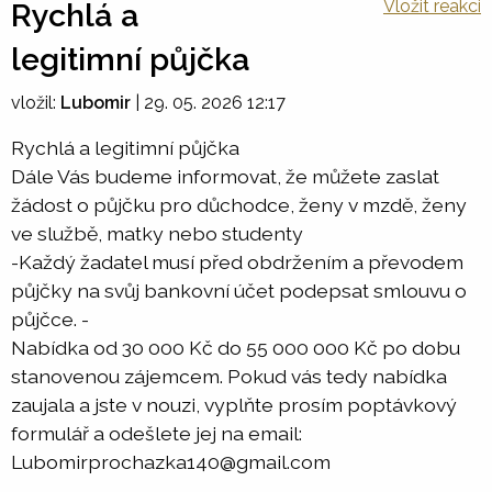
Vložit reakci
Rychlá a
legitimní půjčka
vložil:
Lubomir
|
29. 05. 2026 12:17
Rychlá a legitimní půjčka
Dále Vás budeme informovat, že můžete zaslat
žádost o půjčku pro důchodce, ženy v mzdě, ženy
ve službě, matky nebo studenty
-Každý žadatel musí před obdržením a převodem
půjčky na svůj bankovní účet podepsat smlouvu o
půjčce. -
Nabídka od 30 000 Kč do 55 000 000 Kč po dobu
stanovenou zájemcem. Pokud vás tedy nabídka
zaujala a jste v nouzi, vyplňte prosím poptávkový
formulář a odešlete jej na email:
Lubomirprochazka140@gmail.com