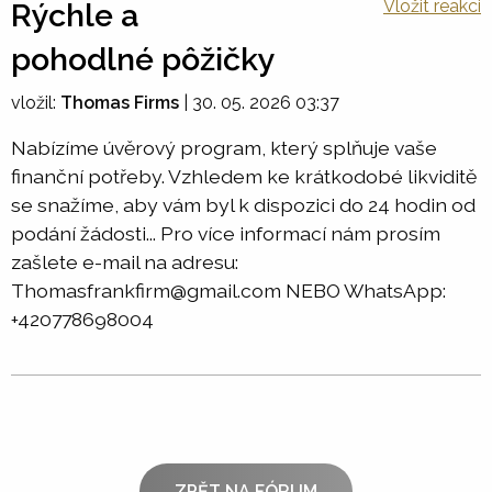
Vložit reakci
Rýchle a
pohodlné pôžičky
vložil:
Thomas Firms
|
30. 05. 2026 03:37
Nabízíme úvěrový program, který splňuje vaše
finanční potřeby. Vzhledem ke krátkodobé likviditě
se snažíme, aby vám byl k dispozici do 24 hodin od
podání žádosti... Pro více informací nám prosím
zašlete e-mail na adresu:
Thomasfrankfirm@gmail.com NEBO WhatsApp:
+420778698004
ZPĚT NA FÓRUM