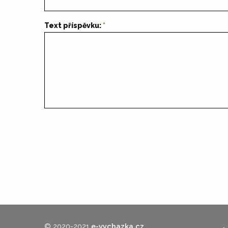
Text příspěvku:
© 2020-2021
e-vychazka.cz