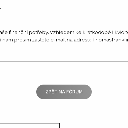
y
še finanční potřeby. Vzhledem ke krátkodobé likviditě
mací nám prosím zašlete e-mail na adresu: Thomasfra
ZPĚT NA FÓRUM