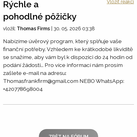
Vložit reakci
Rýchle a
pohodlné pôžičky
vložil:
Thomas Firms
|
30. 05. 2026 03:38
Nabízíme úvěrový program, který splňuje vaše
finanční potřeby. Vzhledem ke krátkodobé likviditě
se snažíme, aby vám byl k dispozici do 24 hodin od
podání žádosti... Pro více informací nám prosím
zašlete e-mail na adresu:
Thomasfrankfirm@gmail.com NEBO WhatsApp:
+420778698004
ZPĚT NA FÓRUM