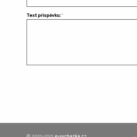
Text příspěvku:
© 2020-2021
e-vychazka.cz