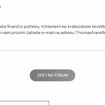
y
še finanční potřeby. Vzhledem ke krátkodobé likviditě
mací nám prosím zašlete e-mail na adresu: Thomasfra
ZPĚT NA FÓRUM