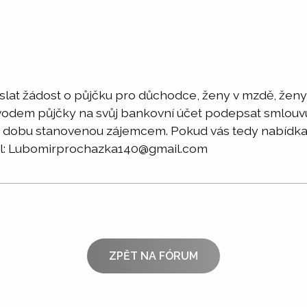
lat žádost o půjčku pro důchodce, ženy v mzdě, ženy
odem půjčky na svůj bankovní účet podepsat smlouvu
dobu stanovenou zájemcem. Pokud vás tedy nabídka za
ail: Lubomirprochazka140@gmail.com
ZPĚT NA FÓRUM