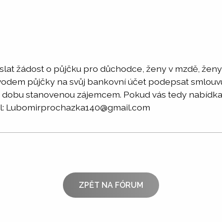
lat žádost o půjčku pro důchodce, ženy v mzdě, ženy
odem půjčky na svůj bankovní účet podepsat smlouvu
dobu stanovenou zájemcem. Pokud vás tedy nabídka za
ail: Lubomirprochazka140@gmail.com
ZPĚT NA FÓRUM