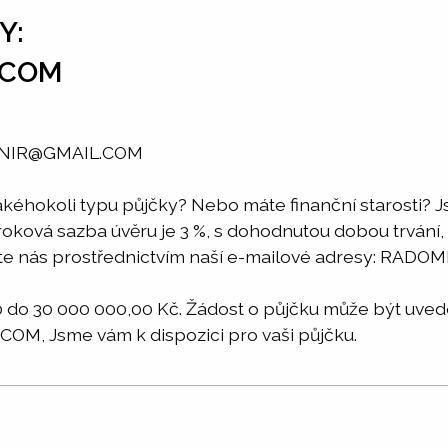
Y:
.COM
SNIR@GMAIL.COM
akéhokoli typu půjčky? Nebo máte finanční starosti? J
Úroková sazba úvěru je 3 %, s dohodnutou dobou trvání,
aktujte nás prostřednictvím naší e-mailové adresy: 
o 30 000 000,00 Kč. Žádost o půjčku může být uveden
M, Jsme vám k dispozici pro vaši půjčku.