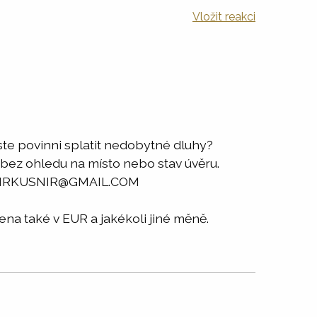
Vložit reakci
ste povinni splatit nedobytné dluhy?
 bez ohledu na místo nebo stav úvěru.
RADOMIRKUSNIR@GMAIL.COM
a také v EUR a jakékoli jiné měně.