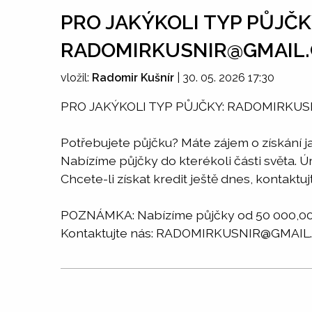
PRO JAKÝKOLI TYP PŮJČK
RADOMIRKUSNIR@GMAIL
vložil:
Radomir Kušnír
|
30. 05. 2026 17:30
PRO JAKÝKOLI TYP PŮJČKY: RADOMIRKU
Potřebujete půjčku? Máte zájem o získání j
Nabízíme půjčky do kterékoli části světa. 
Chcete-li získat kredit ještě dnes, kont
POZNÁMKA: Nabízíme půjčky od 50 000,00 d
Kontaktujte nás: RADOMIRKUSNIR@GMAIL.CO