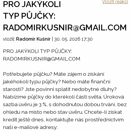
Vložit reakci
PRO JAKÝKOLI
TYP PŮJČKY:
RADOMIRKUSNIR@GMAIL.COM
vložil:
Radomir Kušnír
|
30. 05. 2026 17:30
PRO JAKÝKOLI TYP PŮJČKY:
RADOMIRKUSNIR@GMAIL.COM
Potřebujete půjčku? Máte zájem o získání
jakéhokoli typu půjčky? Nebo máte finanční
starosti? Jste povinni splatit nedobytné dluhy?
Nabízíme půjčky do kterékoli části světa. Úroková
sazba úvěru je 3 %, s dohodnutou dobou trvání, bez
ohledu na místo nebo stav úvěru. Chcete-li získat
kredit ještě dnes, kontaktujte nás prostřednictvím
naší e-mailové adresy: