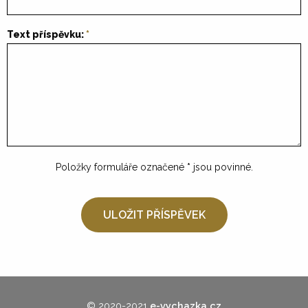
Text příspěvku:
Položky formuláře označené
*
jsou povinné.
© 2020-2021
e-vychazka.cz