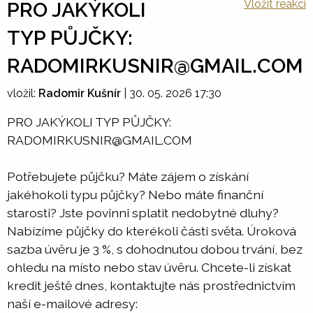
Vložit reakci
PRO JAKÝKOLI
TYP PŮJČKY:
RADOMIRKUSNIR@GMAIL.COM
vložil:
Radomir Kušnír
|
30. 05. 2026 17:30
PRO JAKÝKOLI TYP PŮJČKY:
RADOMIRKUSNIR@GMAIL.COM
Potřebujete půjčku? Máte zájem o získání
jakéhokoli typu půjčky? Nebo máte finanční
starosti? Jste povinni splatit nedobytné dluhy?
Nabízíme půjčky do kterékoli části světa. Úroková
sazba úvěru je 3 %, s dohodnutou dobou trvání, bez
ohledu na místo nebo stav úvěru. Chcete-li získat
kredit ještě dnes, kontaktujte nás prostřednictvím
naší e-mailové adresy: