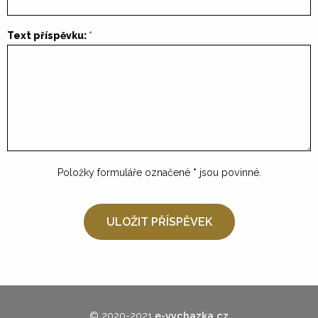
Text příspěvku:
Položky formuláře označené
*
jsou povinné.
© 2020-2021
e-vychazka.cz