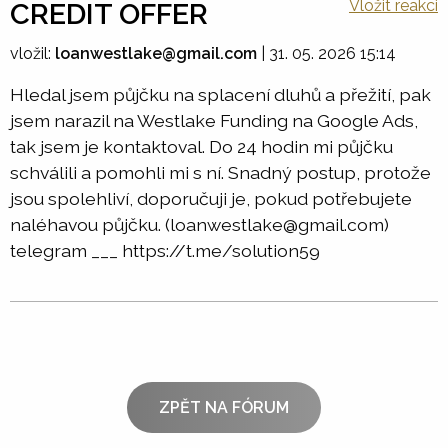
Vložit reakci
CREDIT OFFER
vložil:
loanwestlake@gmail.com
|
31. 05. 2026 15:14
Hledal jsem půjčku na splacení dluhů a přežití, pak
jsem narazil na Westlake Funding na Google Ads,
tak jsem je kontaktoval. Do 24 hodin mi půjčku
schválili a pomohli mi s ní. Snadný postup, protože
jsou spolehliví, doporučuji je, pokud potřebujete
naléhavou půjčku. (loanwestlake@gmail.com)
telegram ___ https://t.me/solution59
ZPĚT NA FÓRUM