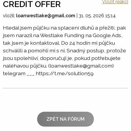
Vložit reakci
CREDIT OFFER
vložil:
loanwestlake@gmail.com
|
31. 05. 2026 15:14
Hledal jsem půjčku na splacení dluhů a přežití, pak
jsem narazil na Westlake Funding na Google Ads,
tak jsem je kontaktoval. Do 24 hodin mi půjčku
schválili a pomohli mi s ní. Snadný postup, protože
jsou spolehliví, doporučuji je, pokud potřebujete
naléhavou půjčku. (loanwestlake@gmail.com)
telegram ___ https://t.me/solution59
ZPĚT NA FÓRUM