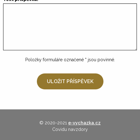
Položky formuláře označené
*
jsou povinné.
© 2020-2021
e-vychazka.cz
Covidu navzdory