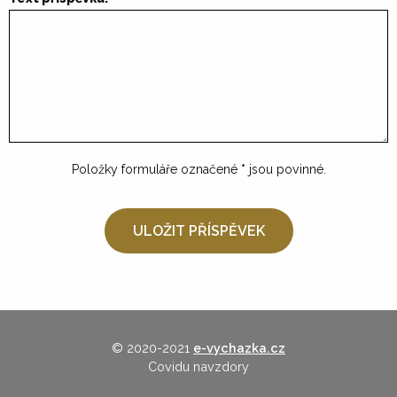
Položky formuláře označené
*
jsou povinné.
© 2020-2021
e-vychazka.cz
Covidu navzdory