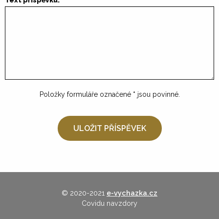
Text příspěvku:
Položky formuláře označené
*
jsou povinné.
© 2020-2021
e-vychazka.cz
Covidu navzdory