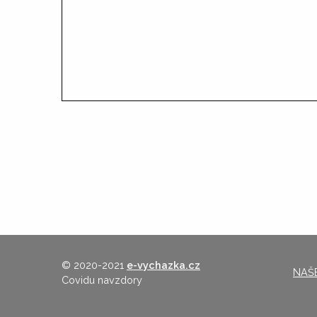
© 2020-2021
e-vychazka.cz
NAŠE
Covidu navzdory