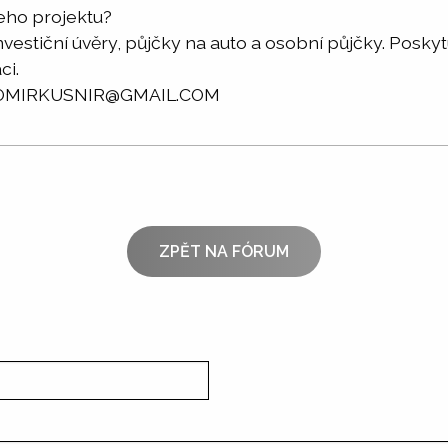
šeho projektu?
investiční úvěry, půjčky na auto a osobní půjčky. Pos
ci.
RADOMIRKUSNIR@GMAIL.COM
ZPĚT NA FÓRUM