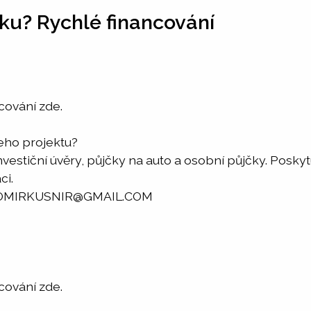
ku? Rychlé financování
cování zde.
šeho projektu?
investiční úvěry, půjčky na auto a osobní půjčky. Pos
ci.
RADOMIRKUSNIR@GMAIL.COM
cování zde.