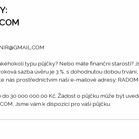
Y:
.COM
SNIR@GMAIL.COM
akéhokoli typu půjčky? Nebo máte finanční starosti? J
Úroková sazba úvěru je 3 %, s dohodnutou dobou trvání,
aktujte nás prostřednictvím naší e-mailové adresy: 
o 30 000 000,00 Kč. Žádost o půjčku může být uveden
M, Jsme vám k dispozici pro vaši půjčku.