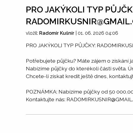
PRO JAKÝKOLI TYP PŮJČK
RADOMIRKUSNIR@GMAIL
vložil:
Radomir Kušnír
|
01. 06. 2026 04:06
PRO JAKÝKOLI TYP PŮJČKY: RADOMIRKU
Potřebujete půjčku? Máte zájem o získání j
Nabízíme půjčky do kterékoli části světa. 
Chcete-li získat kredit ještě dnes, kont
POZNÁMKA: Nabízíme půjčky od 50 000,00 d
Kontaktujte nás: RADOMIRKUSNIR@GMAIL.CO