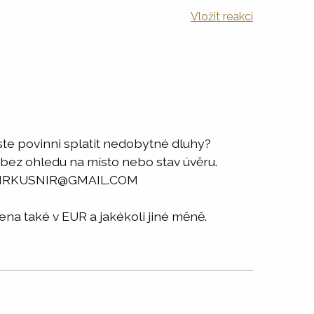
Vložit reakci
ste povinni splatit nedobytné dluhy?
 bez ohledu na místo nebo stav úvěru.
RADOMIRKUSNIR@GMAIL.COM
a také v EUR a jakékoli jiné měně.