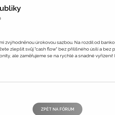
ubliky
0
lmi zvýhodněnou úrokovou sazbou. Na rozdíl od bank
te zlepšit svůj "cash flow" bez přílišného úsilí a bez
ity, ale zaměřujeme se na rychlé a snadné vyřízení! 
ZPĚT NA FÓRUM