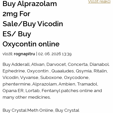
Vložit reakci
Buy Alprazolam
2mg For
Sale/Buy Vicodin
ES/ Buy
Oxycontin online
vložil:
rognapitru
|
02. 06. 2026 13:39
Buy Adderall, Ativan, Darvocet, Concerta, Dianabol.
Ephedrine, Oxycontin , Quaaludes, Qsymia, Ritalin,
Vicodin, Vyvanse, Suboxone, Oxycodone,
phentermine, Alprazolam, Ambien, Tramadol,
Opana ER, Lortab, Fentanyl patches online and
many other medicines.
Buy Crystal Meth Online, Buy Crystal