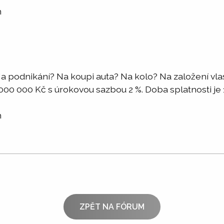
m
a podnikání? Na koupi auta? Na kolo? Na založení vl
0 000 Kč s úrokovou sazbou 2 %. Doba splatnosti je 1 -
m
ZPĚT NA FÓRUM