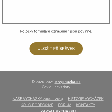
Položky formuláře označené
*
jsou povinné.
© 2020-2021
e-vychazka.cz
Covidu navzdory
NAŠE VYCHÁZKY 2000 - 2019
HISTORIE VYCHÁZEK
KOHO PODPOŘÍME
FÓRUM
KONTAKTY
ZAPSAT VYCHÁZKU