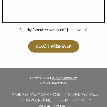
Položky formuláře označené
*
jsou povinné.
© 2020-2021
e-vychazka.cz
Covidu navzdory
NAŠE VYCHÁZKY 2000 - 2019
HISTORIE VYCHÁZEK
KOHO PODPOŘÍME
FÓRUM
KONTAKTY
ZAPSAT VYCHÁZKU