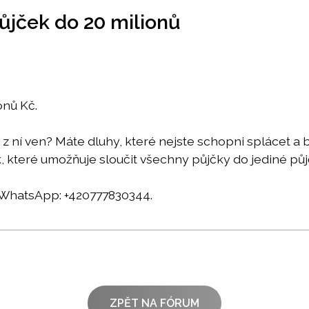
ůjček do 20 milionů
onů Kč.
jak z ní ven? Máte dluhy, které nejste schopni splácet
, které umožňuje sloučit všechny půjčky do jediné pů
hatsApp: +420777830344.
ZPĚT NA FÓRUM