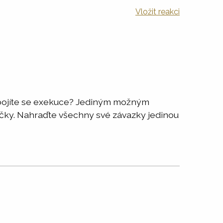
Vložit reakci
 a bojíte se exekuce? Jediným možným
jčky. Nahraďte všechny své závazky jedinou