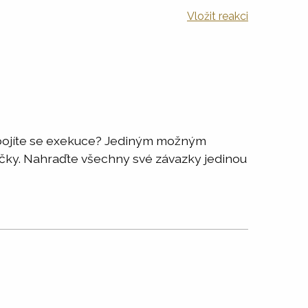
Vložit reakci
 a bojíte se exekuce? Jediným možným
jčky. Nahraďte všechny své závazky jedinou