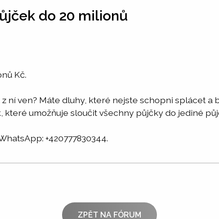
ůjček do 20 milionů
onů Kč.
jak z ní ven? Máte dluhy, které nejste schopni splácet
, které umožňuje sloučit všechny půjčky do jediné pů
hatsApp: +420777830344.
ZPĚT NA FÓRUM