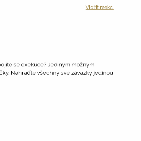
Vložit reakci
 a bojíte se exekuce? Jediným možným
jčky. Nahraďte všechny své závazky jedinou