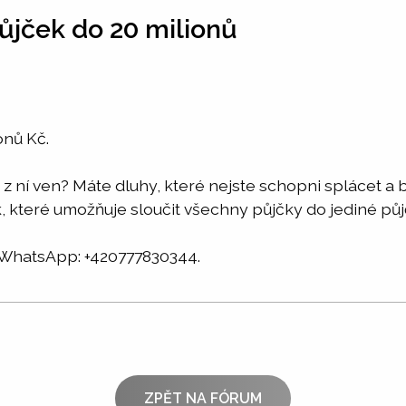
ůjček do 20 milionů
onů Kč.
jak z ní ven? Máte dluhy, které nejste schopni splácet
, které umožňuje sloučit všechny půjčky do jediné pů
hatsApp: +420777830344.
ZPĚT NA FÓRUM